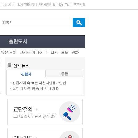
기사제보
정기구독신청
유료회원신청
장바구니
주문조회
 많은 단체
교계/세미나/기타
칼럼
포토
만화
인기 뉴스
종합
신천지
신천지에 속 썩는 과천시민들, “안전
요한계시록 반증 세미나 개최