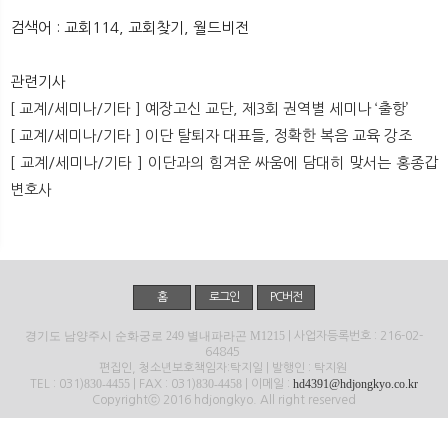
뉴
색
검색어 : 교회114, 교회찾기, 월드비전
관련기사
[ 교계/세미나/기타 ] 예장고신 교단, 제3회 권역별 세미나 ‘출항’
[ 교계/세미나/기타 ] 이단 탈퇴자 대표들, 정확한 복음 교육 강조
[ 교계/세미나/기타 ] 이단과의 힘겨운 싸움에 담대히 맞서는 홍종갑
변호사
홈
로그인
PC버전
경기도 남양주시 순화궁로 249 별내파라곤 M1215
| 사업자등록번호 : 216-02-
64845
편집인, 청소년보호책임자:탁지일 | 발행인 : 탁지원
830-4455
830-4458
hd4391@hdjongkyo.co.kr
TEL : 031)
| FAX : 031)
| 이메일 :
Copyrightⓒ 2016 hdjongkyo. All right reserved