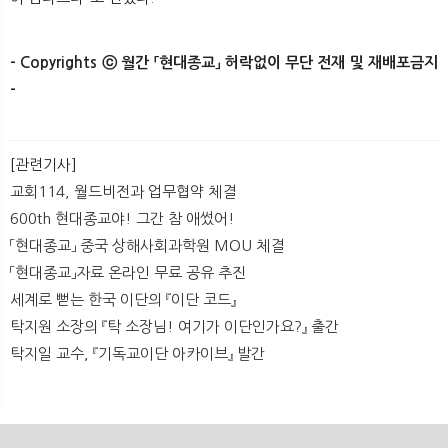
- Copyrights ⓒ 월간 「현대종교」 허락없이 무단 전재 및 재배포금지
-​
[관련기사]
교회114, 월드비전과 업무협약 체결
600th 현대종교야! 그간 참 애썼어!
「현대종교」 중국 상해사회과학원 MOU 체결
「현대종교」자료 온라인 무료 공유 추진
세계로 뻗는 한국 이단의 『이단 코드』
탁지원 소장의 『탁 소장님! 여기가 이단인가요?』 출간
탁지일 교수, 『기독교이단 아카이브』 발간