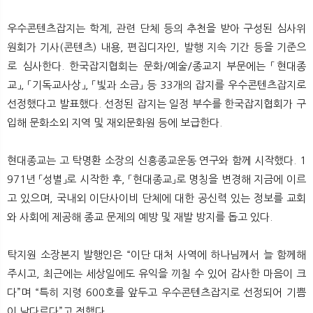
우수콘텐츠잡지는 학계, 관련 단체 등의 추천을 받아 구성된 심사위
원회가 기사(콘텐츠) 내용, 편집디자인, 발행 지속 기간 등을 기준으
로 심사한다. 한국잡지협회는 문화/예술/종교지 부문에는 「현대종
교」, 「기독교사상」, 「빛과 소금」 등 33개의 잡지를 우수콘텐츠잡지로
선정했다고 발표했다. 선정된 잡지는 일정 부수를 한국잡지협회가 구
입해 문화소외 지역 및 재외문화원 등에 보급한다.
현대종교는 고 탁명환 소장의 신흥종교운동 연구와 함께 시작했다. 1
971년 「성별」로 시작한 후, 「현대종교」로 명칭을 변경해 지금에 이르
고 있으며, 국내외 이단사이비 단체에 대한 공신력 있는 정보를 교회
와 사회에 제공해 종교 문제의 예방 및 재발 방지를 돕고 있다.
탁지원 소장본지 발행인은 “이단 대처 사역에 하나님께서 늘 함께해
주시고, 최근에는 세상일에도 유익을 끼칠 수 있어 감사한 마음이 크
다”며 “특히 지령 600호를 앞두고 우수콘텐츠잡지로 선정되어 기쁨
이 남다르다”고 전했다.