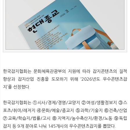
뉴
색
한국잡지협회는 문화체육관광부의 지원에 따라 잡지콘텐츠의 질적
향상과 잡지산업 진흥을 도모하기 위해 ‘2026년도 우수콘텐츠잡
지’를 선정했다.
한국잡지협회는 ①시사/경제/경영/교양지 ②여성/생활정보지 ③스
포츠/취미/레저지 ④문화/예술/종교지 ⑤과학/기술지 ⑥건축/산업
⑦교육/학습지/법률/고시 ⑧지역지/농수축산지/환경/노동 ⑨독립
잡지 등 9개 분야로 나눠 145개사의 우수콘텐츠잡지를 뽑았다.