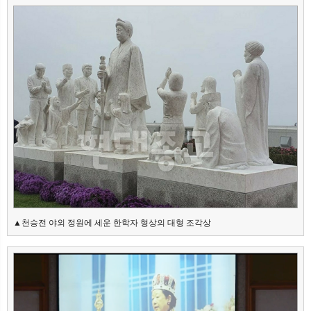
▲천승전 야외 정원에 세운 한학자 형상의 대형 조각상