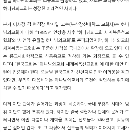
월절 하나님의교회는 소규모로 활동하고 있고, 새로운 교리를 추가한
하나님의교회는 성장한 이례적인 사례다.
본지 이사장 겸 편집장 탁지일 교수(부산장신대학교 교회사)는 하나
님의교회에 대해 “1985년 안상홍 사후 ‘하나님의교회 세계복음선교
협회’와 ‘새언약 유월절 하나님의교회’로 분파되었지만, 하나님의교회
세계복음선교협회는 꾸준히 세력을 국내외에서 확장해 오고 있다. 이
는 종교사회학적으로 신흥종교로 정착해 가는 과정으로 볼 수 있
다”며 “한국교회는 ‘하나님의교회 세계복음선교협회’에 대한 대안 마
련에 집중해야 한다. 오늘날 한국교회가 신천지로 인한 어려움을 겪고
있다면, 우리의 다음세대는 하나님의교회의 도전에 직면하는 위기에
처할 수 있기 때문이다”라고 평가했다.
여러 이단 단체가 걸어가는 과정이 비슷하다. 국내 부흥의 시대에 맞
춰 이단도 함께 부흥해 왔다. 하지만 결국 설립자나 단체의 문제가 드
러나면서 이권 다툼이나 개혁을 외치는 신도들과 갈라졌고, 갈등의
골은 깊어만 간다. 또 그 과정에서 신도들의 탈퇴가 이어지며 교세가