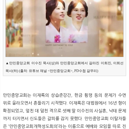
▲만민중앙교회 이수진 목사(상)와 만민중앙교회에서 갈라진 이희진, 이희선 
목사(하) (출처: 유튜브 채널 <만민중앙교회>, PD수첩 갈무리)
만민중앙교회는 이재록의 상습준강간, 헌금 횡령 등의 문제가 수면
위로 올라오면서 흔들리기 시작했다. 이재록은 대법원에서 16년 형이
확정되었고, 엎친 데 덮친 격으로 셋째 딸 이수진의 사실혼, 낙태 문제
까지 터지면서 신도들은 갈피를 잡지 못했다. 만민중앙교회 이탈자들
은 ‘만민중앙교회개혁성도회의’라는 이름으로 예배와 모임을 따로 진