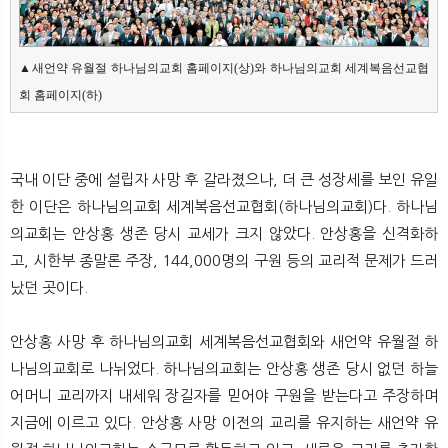
▲새언약 유월절 하나님의교회 홈페이지(상)와 하나님의교회 세계복음선교협
회 홈페이지(하)
국내 이단 중에 설립자 사망 후 갈라졌으나, 더 큰 성장세를 보인 유일
한 이단은 하나님의교회 세계복음선교협회(하나님의교회)다. 하나님
의교회는 안상홍 생존 당시 교세가 크지 않았다. 안상홍을 신격화하
고, 시한부 종말론 주장, 144,000명의 구원 등의 교리적 문제가 드러
났던 곳이다.
안상홍 사망 후 하나님의교회 세계복음선교협회와 새언약 유월절 하
나님의교회로 나뉘었다. 하나님의교회는 안상홍 생존 당시 없던 하늘
어머니 교리까지 내세워 장길자를 믿어야 구원을 받는다고 주장하며
지금에 이르고 있다. 안상홍 사망 이전의 교리를 유지하는 새언약 유