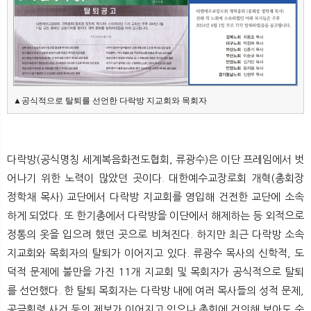
▲공식적으로 탈퇴를 선언한 다락방 지교회와 목회자
다락방(공식명칭 세계복음화전도협회, 류광수)은 이단 프레임에서 벗
어나기 위한 노력이 많았던 곳이다. 대한예수교장로회 개혁(총회장
정학채 목사) 교단에서 다락방 지교회를 영입해 건전한 교단에 소속
하게 되었다. 또 한기총에서 다락방을 이단에서 해제하는 등 외적으로
정통의 옷을 입으려 했던 곳으로 비쳐진다. 하지만 최근 다락방 소속
지교회와 목회자의 탈퇴가 이어지고 있다. 류광수 목사의 신학적, 도
덕적 문제에 불만을 가진 11개 지교회 및 목회자가 공식적으로 탈퇴
를 선언했다. 한 탈퇴 목회자는 다락방 내에 여러 목사들의 성적 문제,
공금횡령 사건 등의 제보가 이어지고 있으나 총회에 건의해 보아도 숨