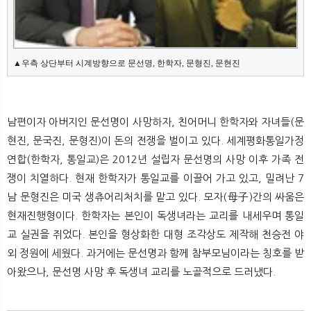
▲우측 상단부터 시계방향으로 문선명, 한학자, 문형진, 문현진
남편이자 아버지인 문선명이 사망하자, 친어머니 한학자와 자녀들(문
현진, 문국진, 문형진)이 돈의 전쟁을 벌이고 있다. 세계평화통일가정
연합(한학자, 통일교)은 2012년 설립자 문선명의 사망 이후 가족 전
쟁이 치열하다. 현재 한학자가 통일교를 이끌어 가고 있고, 밀려난 7
남 문형진은 미국 생츄어리처치를 맡고 있다. 모자(母子)간의 싸움은
현재진행형이다. 한학자는 본인이 독생녀라는 교리를 내세우며 통일
교 실권을 쥐었다. 본인을 형상화한 대형 조각상도 제작해 천승전 야
외 정원에 세웠다. 과거에는 문선명과 함께 참부모님이라는 칭호를 받
아왔으나, 문선명 사망 후 독생녀 교리를 노골적으로 드러냈다.