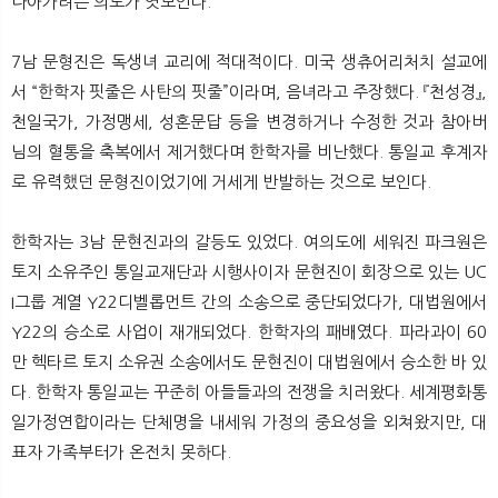
나아가려는 의도가 엿보인다.
7남 문형진은 독생녀 교리에 적대적이다. 미국 생츄어리처치 설교에
서 “한학자 핏줄은 사탄의 핏줄”이라며, 음녀라고 주장했다. 『천성경』,
천일국가, 가정맹세, 성혼문답 등을 변경하거나 수정한 것과 참아버
님의 혈통을 축복에서 제거했다며 한학자를 비난했다. 통일교 후계자
로 유력했던 문형진이었기에 거세게 반발하는 것으로 보인다.
한학자는 3남 문현진과의 갈등도 있었다. 여의도에 세워진 파크원은
토지 소유주인 통일교재단과 시행사이자 문현진이 회장으로 있는 UC
I그룹 계열 Y22디벨롭먼트 간의 소송으로 중단되었다가, 대법원에서
Y22의 승소로 사업이 재개되었다. 한학자의 패배였다. 파라과이 60
만 헥타르 토지 소유권 소송에서도 문현진이 대법원에서 승소한 바 있
다. 한학자 통일교는 꾸준히 아들들과의 전쟁을 치러왔다. 세계평화통
일가정연합이라는 단체명을 내세워 가정의 중요성을 외쳐왔지만, 대
표자 가족부터가 온전치 못하다.​​