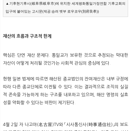
▲기후현기후시(岐阜県岐阜市)에 위치한 세계평화통일가정연합 기후교회의 
입구에 붙어있는 고시문(제공:승려 벳부 료우코우(別府良孝))
재산의 흐름과 구조적 한계
핵심은 단연 재산 문제다. 통일교가 보유한 것으로 추정되는 막대한
자산이 어떻게 처리될 것인가는 사회적 관심의 중심에 있다.
현행 일본 법제에 따르면 해산된 종교법인의 잔여재산은 내부 규정에
따라 다른 종교단체로 이전될 수 있다. 이는 결과적으로 조직의 실질
적 존속을 가능하게 하는 구조를 내포하고 있으며, 해산 명령의 실효
성을 약화할 수 있다는 비판이 제기된다.
4월 2일 자 나고야(名古屋)TV와 「시사통신사(時事通信社)」의 보도