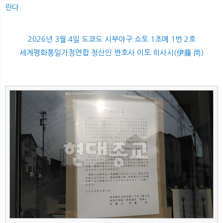
란다.
2026년 3월 4일 도쿄도 시부야구 쇼토 1초메 1번 2호
세계평화통일가정연합 청산인 변호사 이토 히사시(伊藤 尚)