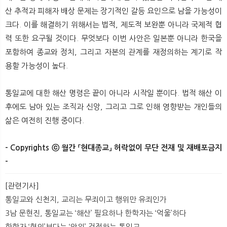
산 추적과 피해자 배상 문제는 장기적인 갈등 요인으로 남을 가능성이
크다. 이를 해결하기 위해서는 법적, 제도적 보완뿐 아니라 국제적 협
력 또한 요구될 것이다. 무엇보다 이번 사안은 일본뿐 아니라 한국을
포함하여 종교와 정치, 그리고 자본의 관계를 재정의하는 계기로 작
용할 가능성이 높다.
통일교에 대한 해산 명령은 끝이 아니라 시작일 뿐이다. 법적 해산 이
후에도 남아 있는 조직과 신앙, 그리고 그로 인해 영향받는 개인들의
삶은 여전히 진행 중이다.
- Copyrights ⓒ 월간 「현대종교」 허락없이 무단 전재 및 재배포금지
-
​
[관련기사]
통일교와 신천지, 교리는 무죄이고 행위만 유죄인가
3남 문현진, 통일교는 ‘해산’ 필요하나 한학자는 ‘억울’하다
한학자 ‘혐의’보다는 ‘안위’ 걱정하는 통일교