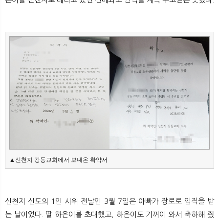
▲신천지 강동교회에서 보내온 확약서
신천지 신도의 1인 시위 전날인 3월 7일은 아빠가 장로로 임직을 받
는 날이었다. 딸 하은이를 초대했고, 하은이도 기꺼이 와서 축하해 줬