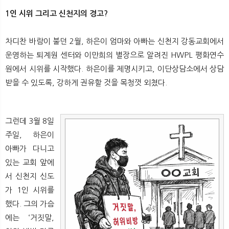
1인 시위 그리고 신천지의 경고?
차디찬 바람이 불던 2월, 하은이 엄마와 아빠는 신천지 강동교회에서
운영하는 퇴계원 센터와 이만희의 별장으로 알려진 HWPL 평화연수
원에서 시위를 시작했다. 하은이를 제명시키고, 이단상담소에서 상담
받을 수 있도록, 강하게 권유할 것을 목청껏 외쳤다.
그런데 3월 8일
주일, 하은이
아빠가 다니고
있는 교회 앞에
서 신천지 신도
가 1인 시위를
했다. 그의 가슴
에는 ‘거짓말,