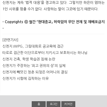
신천지는 계속 ‘법적 대응’을 경고하고 있다. 그렇지만 하은이 엄마는
1인 시위를 멈출 수가 없다. 사랑하는 딸이 그곳에 있기 때문이다.
- Copyrights ⓒ 월간 「현대종교」 허락없이 무단 전재 및 재배포금지
-​ ​
[관련기사]
신천지 IWPG, 그림대회로 공교육에 접근
타로로 접근한 이단으로부터 지키시고 보호하시는 하나님
신천지 건축, 학생 학습권 침해 논란
신천지가 주장하는 ‘최고 권위의 상’의 실체
신천지에 빼앗긴 청춘 되찾은 어머니의 결심
신천지가 시험에 집착하는 이유
홈
로그인
PC버전