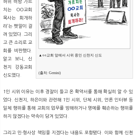
허위 비방 가르
치는 OO교회
목사는 회개하
라’는 팻말이 걸
려 있었다. 그리
고 큰 소리로 교
회를 비판했다.
▲○○교회 앞에서 시위 중인 신천지 신도
알고 보니, 신
천지 강동교회
(출처: Gemini)
신도였다.
1인 시위 이유는 이후 경찰이 들고 온 확약서를 통해 확실히 알 수 있
었다. 신천지, 하은이와 관련해 1인 시위, 단체 시위, 언론 인터뷰 등
일체 행위를 통해 교회의 업무를 방해하거나 명예를 훼손하는 행위를
하지 않겠다는 약속이 담겨 있었다.
그리고 민·형사상 책임을 지겠다는 내용도 포함됐다. 이와 함께 신천