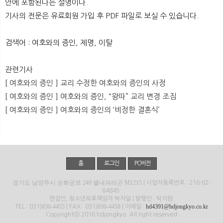
안에 포함된다는 설명이다.
뉴
색
기사의 전문은 유료회원 가입 후 PDF 파일로 보실 수 있습니다.
검색어 : 여호와의 증인, 제명, 이탈
관련기사
[ 여호와의 증인 ] 교리 수정한 여호와의 증인의 사정
[ 여호와의 증인 ] 여호와의 증인, “왕따” 교리 변경 조짐
[ 여호와의 증인 ] 여호와의 증인의 ‘비정한 결혼식’
홈
로그인
PC버전
경기도 남양주시 순화궁로 249 별내파라곤 M1215
| 사업자등록번호 : 216-02-
64845
편집인, 청소년보호책임자:탁지일 | 발행인 : 탁지원
830-4455
830-4458
hd4391@hdjongkyo.co.kr
TEL : 031)
| FAX : 031)
| 이메일 :
Copyrightⓒ 2016 hdjongkyo. All right reserved