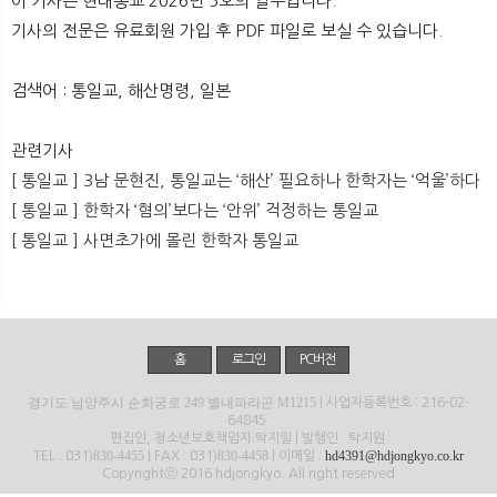
이 기사는 현대종교 2026년 5호의 일부입니다.
뉴
색
기사의 전문은 유료회원 가입 후 PDF 파일로 보실 수 있습니다.
검색어 : 통일교, 해산명령, 일본
관련기사
[ 통일교 ] 3남 문현진, 통일교는 ‘해산’ 필요하나 한학자는 ‘억울’하다
[ 통일교 ] 한학자 ‘혐의’보다는 ‘안위’ 걱정하는 통일교
[ 통일교 ] 사면초가에 몰린 한학자 통일교
홈
로그인
PC버전
경기도 남양주시 순화궁로 249 별내파라곤 M1215
| 사업자등록번호 : 216-02-
64845
편집인, 청소년보호책임자:탁지일 | 발행인 : 탁지원
830-4455
830-4458
hd4391@hdjongkyo.co.kr
TEL : 031)
| FAX : 031)
| 이메일 :
Copyrightⓒ 2016 hdjongkyo. All right reserved