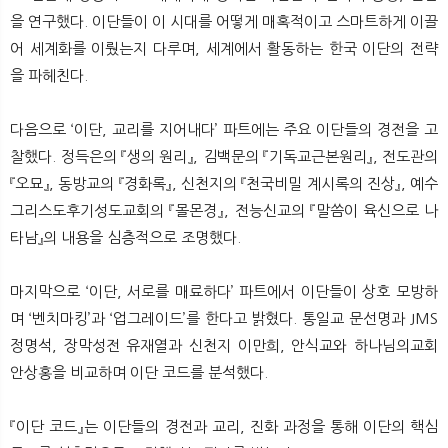
을 연구했다. 이단들이 이 시대를 어떻게 매혹적이고 스마트하게 이끌
어 세계화를 이뤘는지 다루며, 세계에서 활동하는 한국 이단의 전략
을 파헤친다.
다음으로 ‘이단, 교리를 지어내다’ 파트에는 주요 이단들의 경전을 고
찰했다. 정득은의 『생의 원리』, 김백문의 『기독교근본원리』, 전도관의
『오묘』, 동방교의 『경화록』, 신천지의 『천국비밀 계시록의 진상』, 예수
그리스도후기성도교회의 『몰몬경』, 전능신교의 『말씀이 육신으로 나
타남』의 내용을 심층적으로 조명했다.
마지막으로 ‘이단, 서로를 매료하다’ 파트에서 이단들이 상호 모방하
며 ‘벤치마킹’과 ‘업그레이드’를 한다고 밝혔다. 통일교 문선명과 JMS
정명석, 장막성전 유재열과 신천지 이만희, 안식교와 하나님의교회
안상홍을 비교하며 이단 코드를 분석했다.
『이단 코드』는 이단들의 경전과 교리, 진화 과정을 통해 이단의 핵심