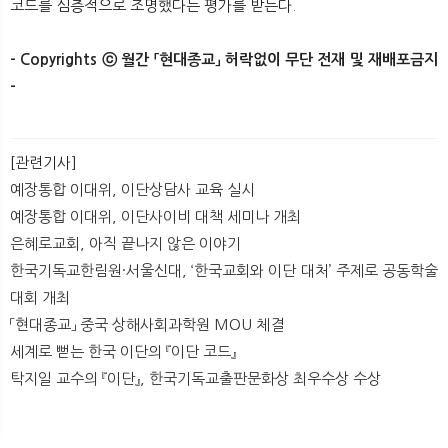
코드를 심층적으로 조명했다는 평가를 받는다.
- Copyrights ⓒ 월간 「현대종교」 허락없이 무단 전재 및 재배포금지
-​
[관련기사]
예장통합 이대위, 이단상담사 교육 실시
예장통합 이대위, 이단사이비 대책 세미나 개최
은혜로교회, 아직 끝나지 않은 이야기
한국기독교한림원·서울신대, ‘한국교회와 이단 대처’ 주제로 공동학술
대회 개최
「현대종교」 중국 상해사회과학원 MOU 체결
세계로 뻗는 한국 이단의 『이단 코드』
탁지일 교수의 『이단』, 한국기독교출판문화상 최우수상 수상