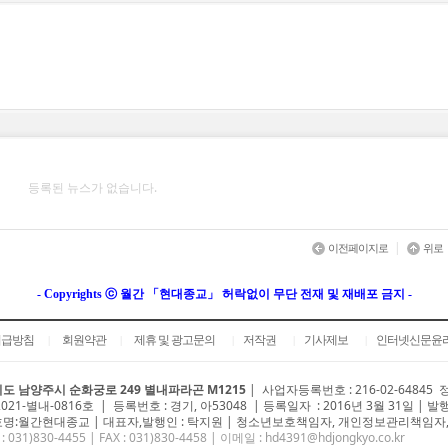
등록된 뉴스가 없습니다.
|
이전페이지로
위로
- Copyrights ⓒ 월간 「현대종교」 허락없이 무단 전재 및 재배포 금지 -
취급방침
회원약관
제휴 및 광고문의
저작권
기사제보
인터넷신문윤
|
|
|
|
|
도 남양주시 순화궁로 249 별내파라곤 M1215
|
사업자등록번호 : 216-02-64845
2021-별내-0816호 | 등록번호 : 경기, 아53048 | 등록일자 : 2016년 3월 31일 | 발
명:월간현대종교 | 대표자,발행인 : 탁지원 | 청소년보호책임자, 개인정보관리책임자,
 : 031)
830-4455
| FAX : 031)830-4458 | 이메일 :
hd4391@hdjongkyo.co.kr