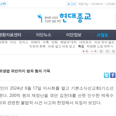
로그인
0,149
회원가입
마이페이지
고객센터
획취재
이슈
포커스
피해자
미혹
만화
예방과 대처
네트워크
러브 유어 셀프
치유와 회복
바로 알고 바로 믿고
특집
탁명환 소장 30주기
위생법 위반까지 범죄 혐의 가득
 2024년 6월 17일 이사회를 열고 기쁜소식선교회(기소선
다. 200억 원의 재정난을 겪던 김천대를 선뜻 인수한 박옥수
회와 관련한 불법적 사건 사고와 한정해서 되짚어 보았다.