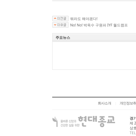
뭐라도 해야겠다!
No! No! 박옥수 구원파 IYF 월드캠프
주요뉴스
회사소개
개인정보
|
경기
제 
상호
TEL