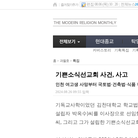
편집 08.06 (목) 10 : 20
전체뉴스
2
즐겨찾기추가
커버스토리
기획특집
기
홈
>
과월호
>
특집
기쁜소식선교회 사건, 사고
인천 여고생 사망부터 국토법·건축법·식품 
2024.08.26 09:55 입력
기독교사학이었던 김천대학교 학교법인이
설립자 박옥수)씨를 이사장으로 선임했
씨, 그리고 그가 설립한 기쁜소식선교