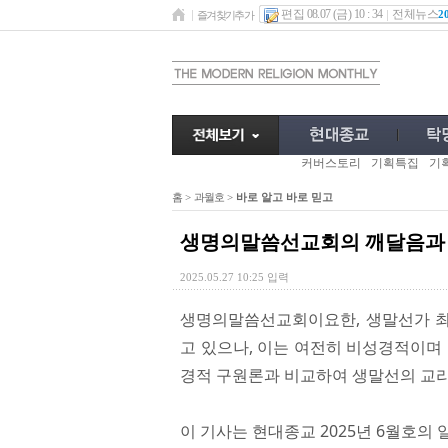
편집 08.07 (금) 10 : 34
전체뉴스
2
즐겨찾기추가
커버스토리
기획특집
기
홈
>
과월호
>
바로 알고 바로 믿고
생명의말씀선교회의 깨달음과 믿
2025.05.27 10:25 입력
생명의말씀선교회이요한, 생말선가 최
고 있으나, 이는 여전히 비성경적이며
경적 구원론과 비교하여 생말선의 교
이 기사는 현대종교 2025년 6월호의 