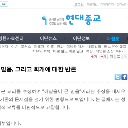
로그인
0,149
회원가입
마이페이지
고객센터
획취재
이슈
포커스
피해자
미혹
만화
예방과 대처
네트워크
러브 유어 셀프
치유와 회복
바로 알고 바로 믿고
특집
탁명환 소장 30주기
음, 그리고 회개에 대한 반론
근 교리를 수정하며 “깨달음이 곧 믿음”이라는 주장을 내세우
 기존의 문제점을 덮기 위한 변형으로 보입니다. 본 글에서는 성
리적 오류를 비판적으로 고찰합니다.
일부입니다.