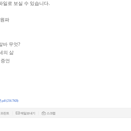
파일로 보실 수 있습니다.
구원파
알바 무엇?
세의 삶
 증언
(256.7KB)
|
|
프린트
메일보내기
스크랩