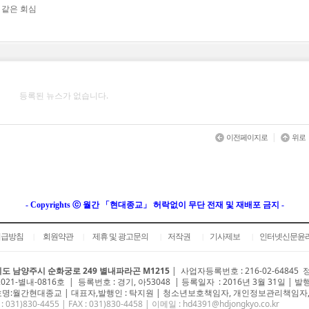
 같은 회심
등록된 뉴스가 없습니다.
|
이전페이지로
위로
- Copyrights ⓒ 월간 「현대종교」 허락없이 무단 전재 및 재배포 금지 -
취급방침
회원약관
제휴 및 광고문의
저작권
기사제보
인터넷신문윤
|
|
|
|
|
도 남양주시 순화궁로 249 별내파라곤 M1215
|
사업자등록번호 : 216-02-64845
2021-별내-0816호 | 등록번호 : 경기, 아53048 | 등록일자 : 2016년 3월 31일 | 발
명:월간현대종교 | 대표자,발행인 : 탁지원 | 청소년보호책임자, 개인정보관리책임자,
 : 031)
830-4455
| FAX : 031)830-4458 | 이메일 :
hd4391@hdjongkyo.co.kr