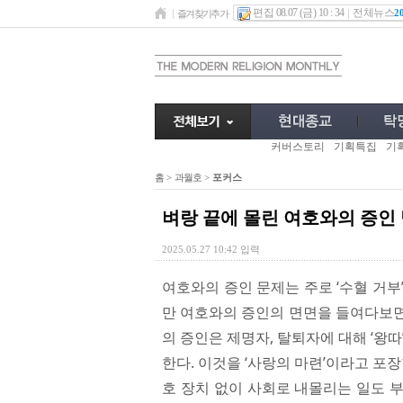
편집 08.07 (금) 10 : 34
전체뉴스
2
즐겨찾기추가
커버스토리
기획특집
기
홈
>
과월호
>
포커스
벼랑 끝에 몰린 여호와의 증인
2025.05.27 10:42 입력
여호와의 증인 문제는 주로 ‘수혈 거부’,
만 여호와의 증인의 면면을 들여다보면,
의 증인은 제명자, 탈퇴자에 대해 ‘왕
한다. 이것을 ‘사랑의 마련’이라고 포
호 장치 없이 사회로 내몰리는 일도 