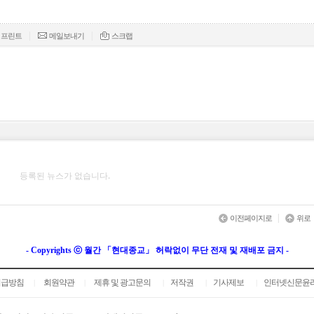
|
|
프린트
메일보내기
스크랩
등록된 뉴스가 없습니다.
|
이전페이지로
위로
- Copyrights ⓒ 월간 「현대종교」 허락없이 무단 전재 및 재배포 금지 -
취급방침
회원약관
제휴 및 광고문의
저작권
기사제보
인터넷신문윤
|
|
|
|
|