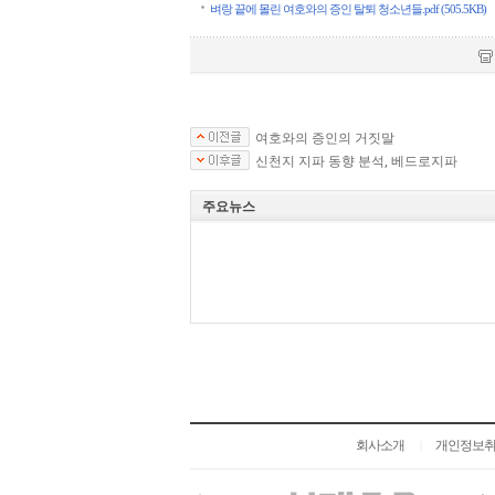
벼랑 끝에 몰린 여호와의 증인 탈퇴 청소년들.pdf (505.5KB)
여호와의 증인의 거짓말
신천지 지파 동향 분석, 베드로지파
주요뉴스
회사소개
개인정보
|