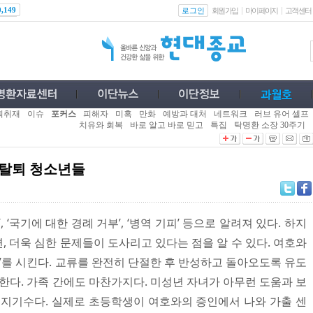
로그인
0,149
회원가입
마이페이지
고객센터
획취재
이슈
포커스
피해자
미혹
만화
예방과 대처
네트워크
러브 유어 셀프
치유와 회복
바로 알고 바로 믿고
특집
탁명환 소장 30주기
 탈퇴 청소년들
 ‘국기에 대한 경례 거부’, ‘병역 기피’ 등으로 알려져 있다. 하지
 더욱 심한 문제들이 도사리고 있다는 점을 알 수 있다. 여호와
따’를 시킨다. 교류를 완전히 단절한 후 반성하고 돌아오도록 유도
장한다. 가족 간에도 마찬가지다. 미성년 자녀가 아무런 도움과 보
부지기수다. 실제로 초등학생이 여호와의 증인에서 나와 가출 센