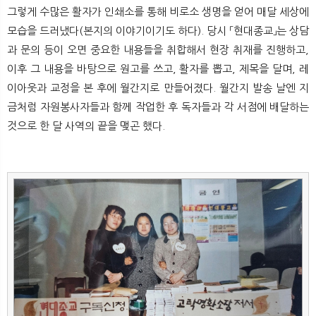
뉴
색
그렇게 수많은 활자가 인쇄소를 통해 비로소 생명을 얻어 매달 세상에
모습을 드러냈다(본지의 이야기이기도 하다). 당시 「현대종교」는 상담
과 문의 등이 오면 중요한 내용들을 취합해서 현장 취재를 진행하고,
이후 그 내용을 바탕으로 원고를 쓰고, 활자를 뽑고, 제목을 달며, 레
이아웃과 교정을 본 후에 월간지로 만들어졌다. 월간지 발송 날엔 지
금처럼 자원봉사자들과 함께 작업한 후 독자들과 각 서점에 배달하는
것으로 한 달 사역의 끝을 맺곤 했다.