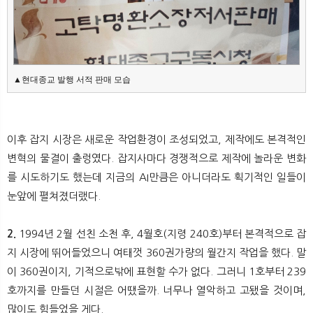
▲현대종교 발행 서적 판매 모습
이후 잡지 시장은 새로운 작업환경이 조성되었고, 제작에도 본격적인
변혁의 물결이 출렁였다. 잡지사마다 경쟁적으로 제작에 놀라운 변화
를 시도하기도 했는데 지금의 AI만큼은 아니더라도 획기적인 일들이
눈앞에 펼쳐졌더랬다.
2.
1994년 2월 선친 소천 후, 4월호(지령 240호)부터 본격적으로 잡
지 시장에 뛰어들었으니 여태껏 360권가량의 월간지 작업을 했다. 말
이 360권이지, 기적으로밖에 표현할 수가 없다. 그러니 1호부터 239
호까지를 만들던 시절은 어땠을까. 너무나 열악하고 고됐을 것이며,
많이도 힘들었을 게다.