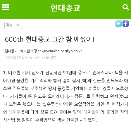
검색
600th 현대종교 그간 참 애썼어!
메
검
현대종교 | 탁지원 소장 takjiwon@hdjongkyo.co.kr
2026년 05월 04일 09시 27분 입력
1.
매캐한 기계 냄새가 진동하던 90년대 충무로. 인쇄소마다 책을 찍
어내던 웅장한 기계 소리와 함께 종이 잡지(책)와 신문을 만드느라 애
쓰던 직원들의 분주했던 당시 풍경을 기억하는 이들이 있을지 모르겠
다. 기자들이 쓴 원고를 오퍼레이터가 컴퓨터로 입력하고 완벽(하고
자 노력은 했으나 늘 실수투성이던)한 교열작업을 거친 후 편집기자
의 레이아웃에 따라 칼로 오려 붙이는 일명 ‘대지발이’라 불리던 작업
시스템 등 일일이 수작업으로 책을 만들던 시대였다.