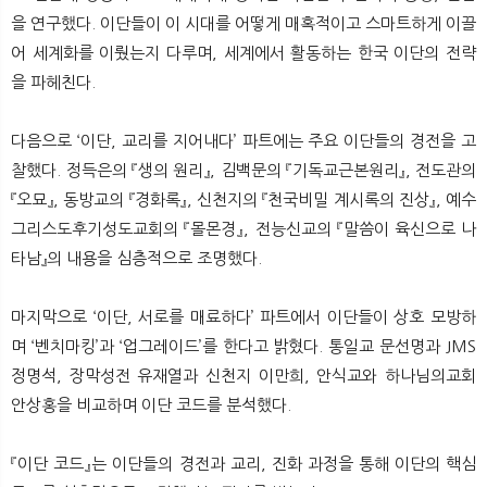
을 연구했다. 이단들이 이 시대를 어떻게 매혹적이고 스마트하게 이끌
어 세계화를 이뤘는지 다루며, 세계에서 활동하는 한국 이단의 전략
을 파헤친다.
다음으로 ‘이단, 교리를 지어내다’ 파트에는 주요 이단들의 경전을 고
찰했다. 정득은의 『생의 원리』, 김백문의 『기독교근본원리』, 전도관의
『오묘』, 동방교의 『경화록』, 신천지의 『천국비밀 계시록의 진상』, 예수
그리스도후기성도교회의 『몰몬경』, 전능신교의 『말씀이 육신으로 나
타남』의 내용을 심층적으로 조명했다.
마지막으로 ‘이단, 서로를 매료하다’ 파트에서 이단들이 상호 모방하
며 ‘벤치마킹’과 ‘업그레이드’를 한다고 밝혔다. 통일교 문선명과 JMS
정명석, 장막성전 유재열과 신천지 이만희, 안식교와 하나님의교회
안상홍을 비교하며 이단 코드를 분석했다.
『이단 코드』는 이단들의 경전과 교리, 진화 과정을 통해 이단의 핵심