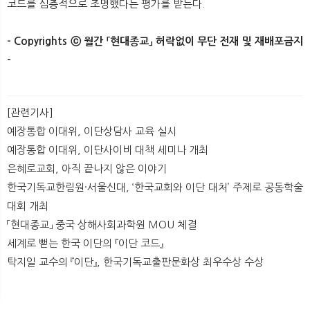
코드를 심층적으로 조명했다는 평가를 받는다.
- Copyrights ⓒ 월간 「현대종교」 허락없이 무단 전재 및 재배포금지
-​
[관련기사]
예장통합 이대위, 이단상담사 교육 실시
예장통합 이대위, 이단사이비 대책 세미나 개최
은혜로교회, 아직 끝나지 않은 이야기
한국기독교한림원·서울신대, ‘한국교회와 이단 대처’ 주제로 공동학술
대회 개최
「현대종교」 중국 상해사회과학원 MOU 체결
세계로 뻗는 한국 이단의 『이단 코드』
탁지일 교수의 『이단』, 한국기독교출판문화상 최우수상 수상