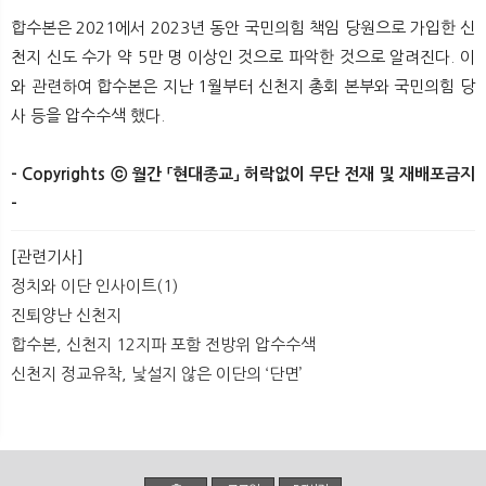
합수본은 2021에서 2023년 동안 국민의힘 책임 당원으로 가입한 신
천지 신도 수가 약 5만 명 이상인 것으로 파악한 것으로 알려진다. 이
와 관련하여 합수본은 지난 1월부터 신천지 총회 본부와 국민의힘 당
사 등을 압수수색 했다. ​
- Copyrights ⓒ 월간 「현대종교」 허락없이 무단 전재 및 재배포금지
-​ ​
[관련기사]
정치와 이단 인사이트(1)
진퇴양난 신천지
합수본, 신천지 12지파 포함 전방위 압수수색
신천지 정교유착, 낯설지 않은 이단의 ‘단면’