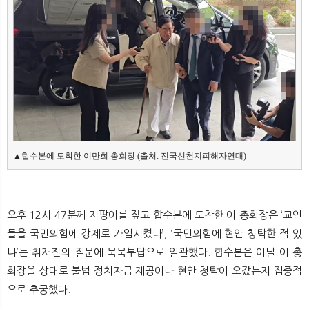
뉴
색
▲합수본에 도착한 이만희 총회장 (출처: 전국신천지피해자연대)
오후 12시 47분께 지팡이를 짚고 합수본에 도착한 이 총회장은 ‘교인
들을 국민의힘에 강제로 가입시켰나’, ‘국민의힘에 현안 청탁한 적 있
냐’는 취재진의 질문에 묵묵부답으로 일관했다. 합수본은 이날 이 총
회장을 상대로 불법 정치자금 제공이나 현안 청탁이 오갔는지 집중적
으로 추궁했다.