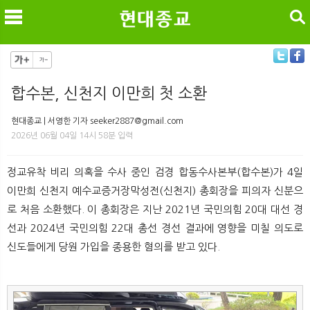
검색
합수본, 신천지 이만희 첫 소환
메
검
현대종교 | 서영한 기자 seeker2887@gmail.com
2026년 06월 04일 14시 58분 입력
정교유착 비리 의혹을 수사 중인 검경 합동수사본부(합수본)가 4일
이만희 신천지 예수교증거장막성전(신천지) 총회장을 피의자 신분으
로 처음 소환했다. 이 총회장은 지난 2021년 국민의힘 20대 대선 경
선과 2024년 국민의힘 22대 총선 경선 결과에 영향을 미칠 의도로
신도들에게 당원 가입을 종용한 혐의를 받고 있다.