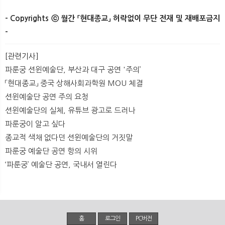
- Copyrights ⓒ 월간 「현대종교」 허락없이 무단 전재 및 재배포금지
-​
[관련기사]
파룬궁 션윈예술단, 부산과 대구 공연 '주의’
「현대종교」 중국 상해사회과학원 MOU 체결
션윈예술단 공연 주의 요청
션윈예술단의 실체, 유튜브 광고로 드러나
파룬궁이 알고 싶다
종교적 색채 없다던 션윈예술단의 거짓말
파룬궁 예술단 공연 항의 시위
‘파룬궁’ 예술단 공연, 국내서 열린다
홈
로그인
PC버전