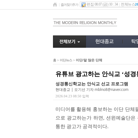
편집 08.07 (금) 10 : 34
전체뉴스
2
즐겨찾기추가
홈
>
이단뉴스
>
이단/말 많은 단체
유튜브 광고하는 안식교 ‘성경
성경통신학교는 안식교 선교 프로그램
현대종교 | 오기선 기자
mblno8@naver.com
2026.04.23 08:50 입력
미디어를 활용해 홍보하는 이단 단체들이
으로 광고하는가 하면, 션윈예술단은 
통한 광고가 공격적이다.