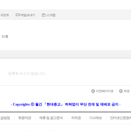
|
|
프린트
메일보내기
스크랩
 의혹
등록된 뉴스가 없습니다.
|
이전페이지로
위로
- Copyrights ⓒ 월간 「현대종교」 허락없이 무단 전재 및 재배포 금지 -
취급방침
회원약관
제휴 및 광고문의
저작권
기사제보
인터넷신문윤
|
|
|
|
|