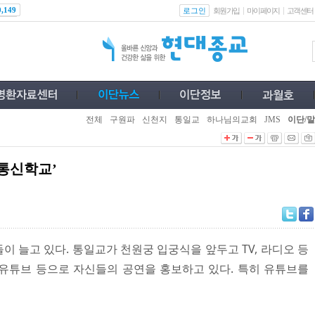
로그인
0,149
회원가입
마이페이지
고객센터
전체
구원파
신천지
통일교
하나님의교회
JMS
이단/말
통신학교’
 늘고 있다. 통일교가 천원궁 입궁식을 앞두고 TV, 라디오 등
유튜브 등으로 자신들의 공연을 홍보하고 있다. 특히 유튜브를