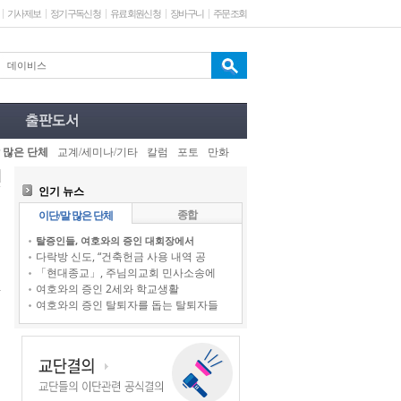
기사제보
정기구독신청
유료회원신청
장바구니
주문조회
 많은 단체
교계/세미나/기타
칼럼
포토
만화
인기 뉴스
종합
이단/말 많은 단체
탈증인들, 여호와의 증인 대회장에서
다락방 신도, “건축헌금 사용 내역 공
「현대종교」, 주님의교회 민사소송에
여호와의 증인 2세와 학교생활
여호와의 증인 탈퇴자를 돕는 탈퇴자들