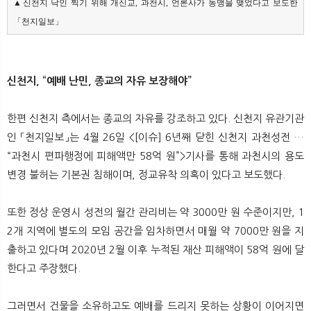
▲신천지 낙인 찍기 위해 개신교, 과천시, 언론사가 동맹을 맺었다고 보도한 
「천지일보」
신천지, “예배 난민, 종교의 자유 보장해야”
한편 신천지 측에서는 종교의 자유를 강조하고 있다. 신천지 유관기관
인 「천지일보」는 4월 26일 <[이슈] 6년째 닫힌 신천지 과천성전 …
“과천시 편파행정에 피해액만 58억 원”>기사를 통해 과천시의 용도
변경 불허는 기본권 침해이며, 정교유착 의혹이 있다고 보도했다.
또한 정상 운영시 성전의 월간 관리비는 약 3000만 원 수준이지만, 1
2개 지역에 별도의 모임 공간을 임차하면서 매월 약 7000만 원을 지
출하고 있다며 2020년 2월 이후 누적된 재산 피해액이 58억 원에 달
한다고 주장했다.
그러면서 건물을 소유하고도 예배를 드리지 못하는 상황이 이어지면