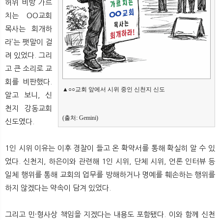
허위 비방 가르
치는 OO교회
목사는 회개하
라’는 팻말이 걸
려 있었다. 그리
고 큰 소리로 교
회를 비판했다.
▲○○교회 앞에서 시위 중인 신천지 신도
알고 보니, 신
천지 강동교회
(출처: Gemini)
신도였다.
1인 시위 이유는 이후 경찰이 들고 온 확약서를 통해 확실히 알 수 있
었다. 신천지, 하은이와 관련해 1인 시위, 단체 시위, 언론 인터뷰 등
일체 행위를 통해 교회의 업무를 방해하거나 명예를 훼손하는 행위를
하지 않겠다는 약속이 담겨 있었다.
그리고 민·형사상 책임을 지겠다는 내용도 포함됐다. 이와 함께 신천