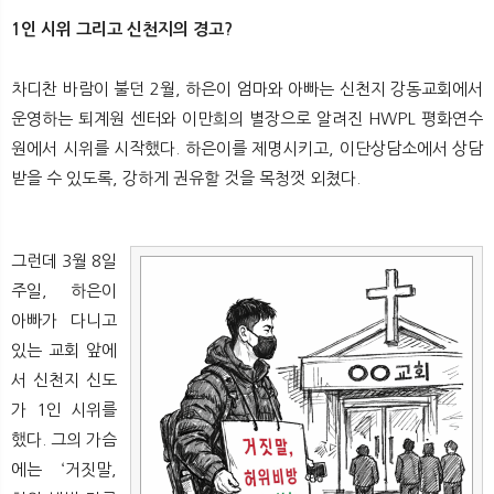
1인 시위 그리고 신천지의 경고?
차디찬 바람이 불던 2월, 하은이 엄마와 아빠는 신천지 강동교회에서
운영하는 퇴계원 센터와 이만희의 별장으로 알려진 HWPL 평화연수
원에서 시위를 시작했다. 하은이를 제명시키고, 이단상담소에서 상담
받을 수 있도록, 강하게 권유할 것을 목청껏 외쳤다.
그런데 3월 8일
주일, 하은이
아빠가 다니고
있는 교회 앞에
서 신천지 신도
가 1인 시위를
했다. 그의 가슴
에는 ‘거짓말,