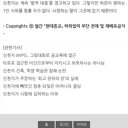
신천지는 계속 ‘법적 대응’을 경고하고 있다. 그렇지만 하은이 엄마는
1인 시위를 멈출 수가 없다. 사랑하는 딸이 그곳에 있기 때문이다.
- Copyrights ⓒ 월간 「현대종교」 허락없이 무단 전재 및 재배포금지
-​ ​
[관련기사]
신천지 IWPG, 그림대회로 공교육에 접근
타로로 접근한 이단으로부터 지키시고 보호하시는 하나님
신천지 건축, 학생 학습권 침해 논란
신천지가 주장하는 ‘최고 권위의 상’의 실체
신천지에 빼앗긴 청춘 되찾은 어머니의 결심
신천지가 시험에 집착하는 이유
홈
로그인
PC버전