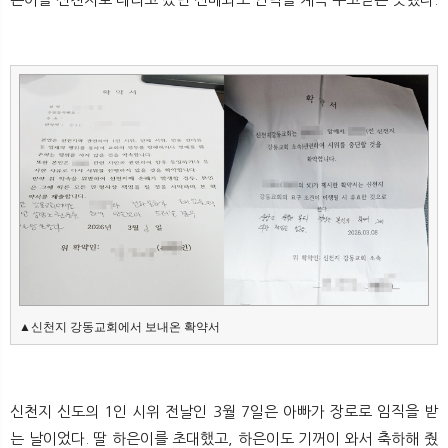
▲신천지 강동교회에서 보내온 확약서
신천지 신도의 1인 시위 전날인 3월 7일은 아빠가 장로로 임직을 받
는 날이었다. 딸 하은이를 초대했고, 하은이도 기꺼이 와서 축하해 줬