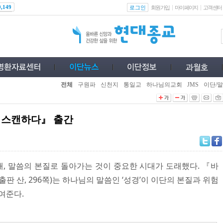
로그인
0,149
회원가입
마이페이지
고객센터
전체
구원파
신천지
통일교
하나님의교회
JMS
이단/말
을 스캔하다』 출간
, 말씀의 본질로 돌아가는 것이 중요한 시대가 도래했다. 『바
판 산, 296쪽)는 하나님의 말씀인 ‘성경’이 이단의 본질과 위험
여준다.