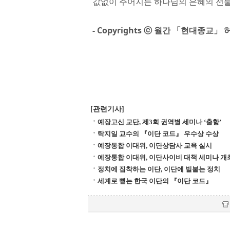
값없이 주어지는 하나님의 은혜의 선물
- Copyrights ⓒ 월간 「현대종교
[관련기사]
예장고신 교단, 제3회 권역별 세미나 ‘출항’
탁지일 교수의 『이단 코드』 우수상 수상
예장통합 이대위, 이단상담사 교육 실시
예장통합 이대위, 이단사이비 대책 세미나 개
정치에 집착하는 이단, 이단에 빌붙는 정치
세계로 뻗는 한국 이단의 『이단 코드』