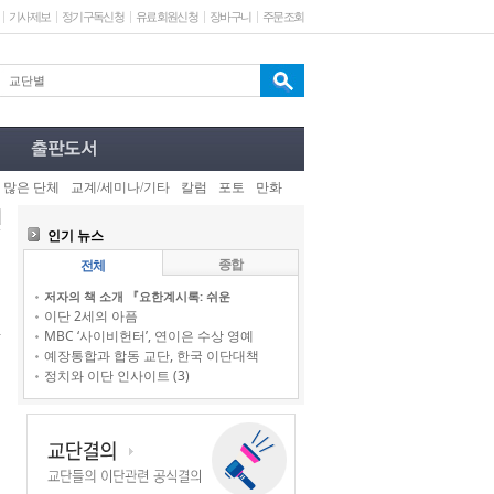
기사제보
정기구독신청
유료회원신청
장바구니
주문조회
 많은 단체
교계/세미나/기타
칼럼
포토
만화
인기 뉴스
종합
전체
저자의 책 소개 『요한계시록: 쉬운
이단 2세의 아픔
MBC ‘사이비헌터’, 연이은 수상 영예
예장통합과 합동 교단, 한국 이단대책
정치와 이단 인사이트 (3)