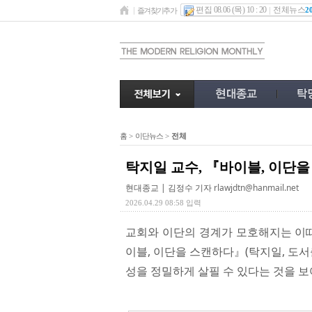
편집 08.06 (목) 10 : 20
전체뉴스
2
즐겨찾기추가
홈
>
이단뉴스
>
전체
탁지일 교수, 『바이블, 이단
현대종교 | 김정수 기자
rlawjdtn@hanmail.net
2026.04.29 08:58 입력
교회와 이단의 경계가 모호해지는 이때
이블, 이단을 스캔하다』(탁지일, 도서출
성을 정밀하게 살필 수 있다는 것을 보