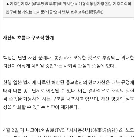
▲기후현기후시(岐阜県岐阜市)에 위치한 세계평화통일가정연합 기후교회의 
입구에 붙어있는 고시문(제공:승려 벳부 료우코우(別府良孝))
재산의 흐름과 구조적 한계
핵심은 단연 재산 문제다. 통일교가 보유한 것으로 추정되는 막대한
자산이 어떻게 처리될 것인가는 사회적 관심의 중심에 있다.
현행 일본 법제에 따르면 해산된 종교법인의 잔여재산은 내부 규정에
따라 다른 종교단체로 이전될 수 있다. 이는 결과적으로 조직의 실질
적 존속을 가능하게 하는 구조를 내포하고 있으며, 해산 명령의 실효
성을 약화할 수 있다는 비판이 제기된다.
4월 2일 자 나고야(名古屋)TV와 「시사통신사(時事通信社)」의 보도