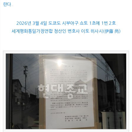
란다.
2026년 3월 4일 도쿄도 시부야구 쇼토 1초메 1번 2호
세계평화통일가정연합 청산인 변호사 이토 히사시(伊藤 尚)