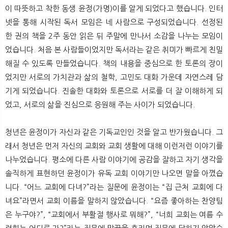
뉴
색
이 따뜻하고 착한 동생 윤정(가명)이를 알게 되었다고 했습니다. 인터
넷을 통해 시작된 독서 모임은 네 사람으로 구성되었습니다. 선정된
한 권의 책을 2주 동안 읽은 뒤 주말에 만나서 소감을 나누는 모임이
었습니다. 처음 본 사람들이었지만 독서라는 같은 취미가 빠르게 친밀
해질 수 있도록 만들었습니다. 책의 내용을 중심으로 한 토론의 장이
었지만 서로의 가치관과 삶의 철학, 고민도 대화 가운데 자연스레 담
기게 되었습니다. 진솔한 대화와 토론으로 서로를 더 잘 이해하게 되
었고, 서로의 삶을 진심으로 응원해 주는 사이가 되었습니다.
청년은 윤정이가 자신과 같은 기독교인인 것을 알고 반가웠습니다. 그
래서 청년은 먼저 자신의 교회와 교회 생활에 대해 이런저런 이야기를
나누었습니다. 평소에 다른 사람 이야기에 공감을 잘하고 자기 생각을
솔직하게 표현하던 윤정이가 유독 교회 이야기만 나오면 말을 아꼈습
니다. “어느 교회에 다녀?”라는 질문에 윤정이는 “집 근처 교회에 다
녀요”라면서 교회 이름을 말하지 않았습니다. “요즘 좋아하는 찬양팀
은 누구야?”, “교회에서 부활절 행사로 뭐해?”, “너희 교회는 여름 수