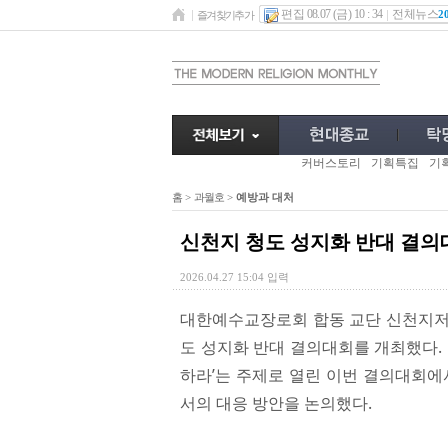
편집 08.07 (금) 10 : 34
전체뉴스
2
즐겨찾기추가
커버스토리
기획특집
기
홈
>
과월호
>
예방과 대처
신천지 청도 성지화 반대 결의
2026.04.27 15:04 입력
대한예수교장로회 합동 교단 신천지저
도 성지화 반대 결의대회를 개최했다. 
하라’는 주제로 열린 이번 결의대회에
서의 대응 방안을 논의했다.