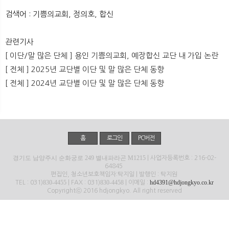
뉴
색
검색어 : 기쁨의교회, 정의호, 합신
관련기사
[ 이단/말 많은 단체 ] 용인 기쁨의교회, 예장합신 교단 내 가입 논란
[ 전체 ] 2025년 교단별 이단 및 말 많은 단체 동향
[ 전체 ] 2024년 교단별 이단 및 말 많은 단체 동향
홈
로그인
PC버전
경기도 남양주시 순화궁로 249 별내파라곤 M1215
| 사업자등록번호 : 216-02-
64845
편집인, 청소년보호책임자:탁지일 | 발행인 : 탁지원
830-4455
830-4458
hd4391@hdjongkyo.co.kr
TEL : 031)
| FAX : 031)
| 이메일 :
Copyrightⓒ 2016 hdjongkyo. All right reserved