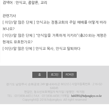
검색어 : 안식교, 종말론, 교리
뉴
색
관련기사
[ 이단/말 많은 단체 ] 안식교는 정통교회의 주일 예배를 어떻게 바라
보나요?
[ 이단/말 많은 단체 ] “안식일을 거룩하게 지키라”(출20:8)는 계명은
현재도 유효한가요?
[ 이단/말 많은 단체 ] 안식교 목사, 안식교 탈퇴하다
홈
로그인
PC버전
경기도 남양주시 순화궁로 249 별내파라곤 M1215
| 사업자등록번호 : 216-02-
64845
편집인, 청소년보호책임자:탁지일 | 발행인 : 탁지원
830-4455
830-4458
hd4391@hdjongkyo.co.kr
TEL : 031)
| FAX : 031)
| 이메일 :
Copyrightⓒ 2016 hdjongkyo. All right reserved