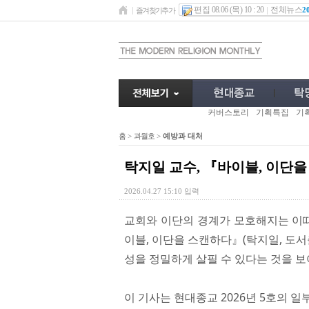
편집 08.06 (목) 10 : 20
전체뉴스
2
즐겨찾기추가
커버스토리
기획특집
기
홈
>
과월호
>
예방과 대처
탁지일 교수, 『바이블, 이단
2026.04.27 15:10 입력
교회와 이단의 경계가 모호해지는 이때
이블, 이단을 스캔하다』(탁지일, 도서출
성을 정밀하게 살필 수 있다는 것을 보
이 기사는 현대종교 2026년 5호의 일