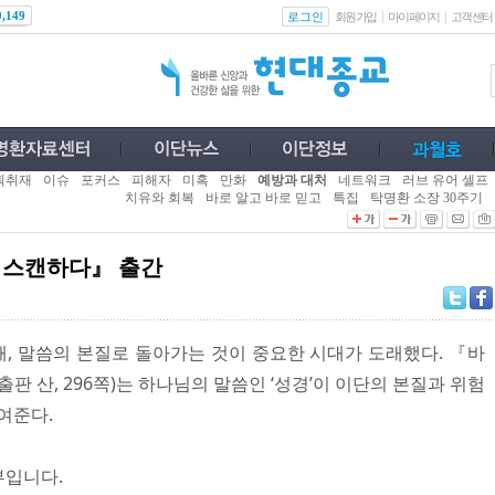
로그인
0,149
회원가입
마이페이지
고객센터
획취재
이슈
포커스
피해자
미혹
만화
예방과 대처
네트워크
러브 유어 셀프
치유와 회복
바로 알고 바로 믿고
특집
탁명환 소장 30주기
을 스캔하다』 출간
, 말씀의 본질로 돌아가는 것이 중요한 시대가 도래했다. 『바
판 산, 296쪽)는 하나님의 말씀인 ‘성경’이 이단의 본질과 위험
여준다.
부입니다.