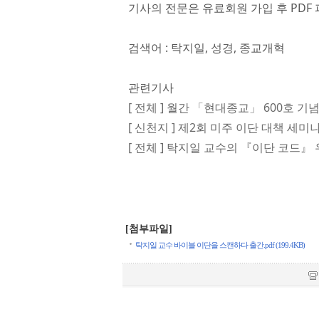
기사의 전문은 유료회원 가입 후 PDF 
검색어 : 탁지일, 성경, 종교개혁
관련기사
[ 전체 ] 월간 「현대종교」 600호 기
[ 신천지 ] 제2회 미주 이단 대책 세
[ 전체 ] 탁지일 교수의 『이단 코드』
[첨부파일]
탁지일 교수 바이블 이단을 스캔하다 출간.pdf (199.4KB)