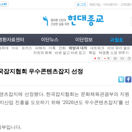
로그인
0,149
회원가입
마이페이지
고객센터
획취재
이슈
포커스
피해자
미혹
만화
예방과 대처
네트워크
러브 유어 셀프
치유와 회복
바로 알고 바로 믿고
특집
탁명환 소장 30주기
 한국잡지협회 우수콘텐츠잡지 선정
콘텐츠잡지에 선정됐다. 한국잡지협회는 문화체육관광부의 지원
지산업 진흥을 도모하기 위해 ‘2026년도 우수콘텐츠잡지’를 선
일부입니다.