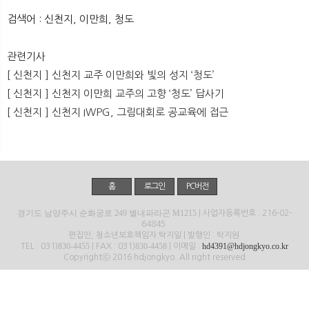
뉴
색
검색어 : 신천지, 이만희, 청도
관련기사
[ 신천지 ] 신천지 교주 이만희와 빛의 성지 ‘청도’
[ 신천지 ] 신천지 이만희 교주의 고향 ‘청도’ 답사기
[ 신천지 ] 신천지 IWPG, 그림대회로 공교육에 접근
홈
로그인
PC버전
경기도 남양주시 순화궁로 249 별내파라곤 M1215
| 사업자등록번호 : 216-02-
64845
편집인, 청소년보호책임자:탁지일 | 발행인 : 탁지원
830-4455
830-4458
hd4391@hdjongkyo.co.kr
TEL : 031)
| FAX : 031)
| 이메일 :
Copyrightⓒ 2016 hdjongkyo. All right reserved