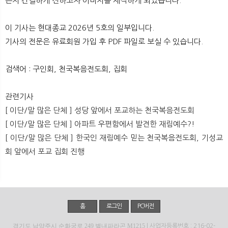
는지 간결하게 전하고자 이미지를 제작하게 되었습니다.
뉴
색
이 기사는 현대종교 2026년 5호의 일부입니다.
기사의 전문은 유료회원 가입 후 PDF 파일로 보실 수 있습니다.
검색어 : 구인회, 천국복음전도회, 집회
관련기사
[ 이단/말 많은 단체 ] 성당 앞에서 포교하는 천국복음전도회
[ 이단/말 많은 단체 ] 아파트 우편함에서 발견한 재림예수?!
[ 이단/말 많은 단체 ] 한국인 재림예수 믿는 천국복음전도회, 기성교
회 앞에서 포교 집회 진행
홈
로그인
PC버전
경기도 남양주시 순화궁로 249 별내파라곤 M1215
| 사업자등록번호 : 216-02-