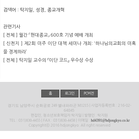
뉴
색
검색어 : 탁지일, 성경, 종교개혁
관련기사
[ 전체 ] 월간 「현대종교」 600호 기념 예배 개최
[ 신천지 ] 제2회 미주 이단 대책 세미나 개최: ‘하나님의교회의 미혹
을 경계하라’
[ 전체 ] 탁지일 교수의 『이단 코드』 우수상 수상
홈
로그인
PC버전
경기도 남양주시 순화궁로 249 별내파라곤 M1215
| 사업자등록번호 : 216-02-
64845
편집인, 청소년보호책임자:탁지일 | 발행인 : 탁지원
830-4455
830-4458
hd4391@hdjongkyo.co.kr
TEL : 031)
| FAX : 031)
| 이메일 :
Copyrightⓒ 2016 hdjongkyo. All right reserved