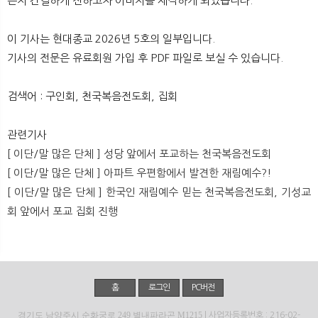
는지 간결하게 전하고자 이미지를 제작하게 되었습니다.
뉴
색
이 기사는 현대종교 2026년 5호의 일부입니다.
기사의 전문은 유료회원 가입 후 PDF 파일로 보실 수 있습니다.
검색어 : 구인회, 천국복음전도회, 집회
관련기사
[ 이단/말 많은 단체 ] 성당 앞에서 포교하는 천국복음전도회
[ 이단/말 많은 단체 ] 아파트 우편함에서 발견한 재림예수?!
[ 이단/말 많은 단체 ] 한국인 재림예수 믿는 천국복음전도회, 기성교
회 앞에서 포교 집회 진행
홈
로그인
PC버전
경기도 남양주시 순화궁로 249 별내파라곤 M1215
| 사업자등록번호 : 216-02-