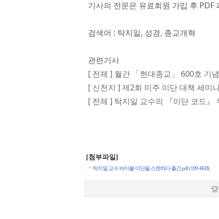
기사의 전문은 유료회원 가입 후 PDF 
검색어 : 탁지일, 성경, 종교개혁
관련기사
[ 전체 ] 월간 「현대종교」 600호 기
[ 신천지 ] 제2회 미주 이단 대책 세
[ 전체 ] 탁지일 교수의 『이단 코드』
[첨부파일]
탁지일 교수 바이블 이단을 스캔하다 출간.pdf (199.4KB)