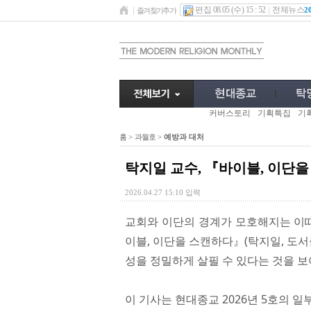
편집 08.05 (수) 15 : 52
전체뉴스
2
즐겨찾기추가
커버스토리
기획특집
기
홈
>
과월호
>
예방과 대처
탁지일 교수, 『바이블, 이단
2026.04.27 15:10 입력
교회와 이단의 경계가 모호해지는 이때
이블, 이단을 스캔하다』(탁지일, 도서출
성을 정밀하게 살필 수 있다는 것을 보
이 기사는 현대종교 2026년 5호의 일