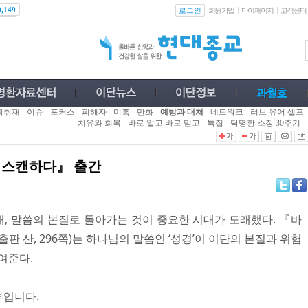
로그인
0,149
회원가입
마이페이지
고객센터
획취재
이슈
포커스
피해자
미혹
만화
예방과 대처
네트워크
러브 유어 셀프
치유와 회복
바로 알고 바로 믿고
특집
탁명환 소장 30주기
을 스캔하다』 출간
, 말씀의 본질로 돌아가는 것이 중요한 시대가 도래했다. 『바
판 산, 296쪽)는 하나님의 말씀인 ‘성경’이 이단의 본질과 위험
여준다.
부입니다.