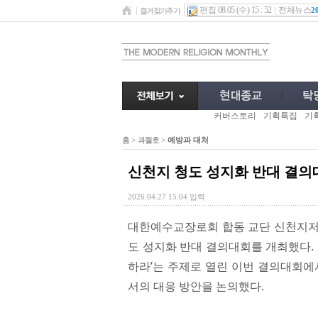
편집 08.05 (수) 15 : 52
전체뉴스
2
즐겨찾기추가
커버스토리
기획특집
기
홈
>
과월호
>
예방과 대처
신천지 청도 성지화 반대 결의
2026.04.27 15:04 입력
대한예수교장로회 합동 교단 신천지저
도 성지화 반대 결의대회를 개최했다. 
하라’는 주제로 열린 이번 결의대회에
서의 대응 방안을 논의했다.