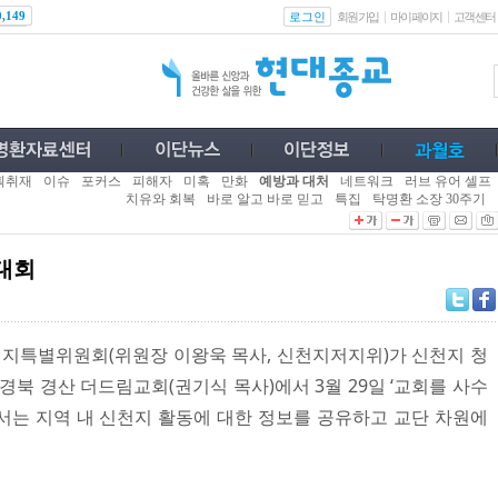
로그인
0,149
회원가입
마이페이지
고객센터
획취재
이슈
포커스
피해자
미혹
만화
예방과 대처
네트워크
러브 유어 셀프
치유와 회복
바로 알고 바로 믿고
특집
탁명환 소장 30주기
대회
지특별위원회(위원장 이왕욱 목사, 신천지저지위)가 신천지 청
경북 경산 더드림교회(권기식 목사)에서 3월 29일 ‘교회를 사수
서는 지역 내 신천지 활동에 대한 정보를 공유하고 교단 차원에