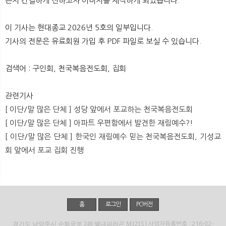
는지 간결하게 전하고자 이미지를 제작하게 되었습니다.
뉴
색
이 기사는 현대종교 2026년 5호의 일부입니다.
기사의 전문은 유료회원 가입 후 PDF 파일로 보실 수 있습니다.
검색어 : 구인회, 천국복음전도회, 집회
관련기사
[ 이단/말 많은 단체 ] 성당 앞에서 포교하는 천국복음전도회
[ 이단/말 많은 단체 ] 아파트 우편함에서 발견한 재림예수?!
[ 이단/말 많은 단체 ] 한국인 재림예수 믿는 천국복음전도회, 기성교
회 앞에서 포교 집회 진행
홈
로그인
PC버전
경기도 남양주시 순화궁로 249 별내파라곤 M1215
| 사업자등록번호 : 216-02-