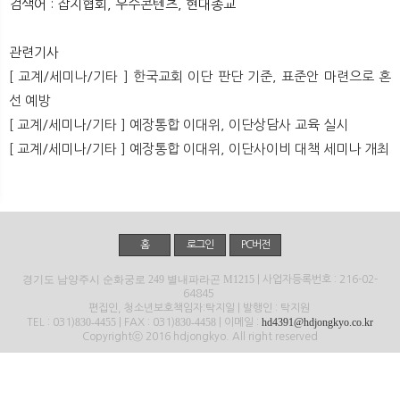
검색어 : 잡지협회, 우수콘텐츠, 현대종교
뉴
색
관련기사
[ 교계/세미나/기타 ] 한국교회 이단 판단 기준, 표준안 마련으로 혼
선 예방
[ 교계/세미나/기타 ] 예장통합 이대위, 이단상담사 교육 실시
[ 교계/세미나/기타 ] 예장통합 이대위, 이단사이비 대책 세미나 개최
홈
로그인
PC버전
경기도 남양주시 순화궁로 249 별내파라곤 M1215
| 사업자등록번호 : 216-02-
64845
편집인, 청소년보호책임자:탁지일 | 발행인 : 탁지원
830-4455
830-4458
hd4391@hdjongkyo.co.kr
TEL : 031)
| FAX : 031)
| 이메일 :
Copyrightⓒ 2016 hdjongkyo. All right reserved