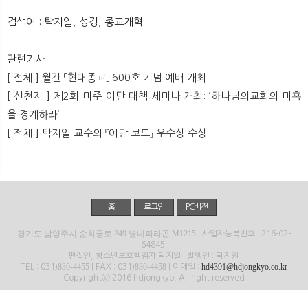
뉴
색
검색어 : 탁지일, 성경, 종교개혁
관련기사
[ 전체 ] 월간 「현대종교」 600호 기념 예배 개최
[ 신천지 ] 제2회 미주 이단 대책 세미나 개최: ‘하나님의교회의 미혹
을 경계하라’
[ 전체 ] 탁지일 교수의 『이단 코드』 우수상 수상
홈
로그인
PC버전
경기도 남양주시 순화궁로 249 별내파라곤 M1215
| 사업자등록번호 : 216-02-
64845
편집인, 청소년보호책임자:탁지일 | 발행인 : 탁지원
830-4455
830-4458
hd4391@hdjongkyo.co.kr
TEL : 031)
| FAX : 031)
| 이메일 :
Copyrightⓒ 2016 hdjongkyo. All right reserved