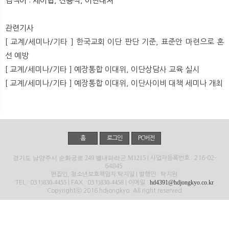
검색어 : 세이협, 진용식, 이단대처
뉴
색
관련기사
[ 교계/세미나/기타 ] 한국교회 이단 판단 기준, 표준안 마련으로 혼
선 예방
[ 교계/세미나/기타 ] 예장통합 이대위, 이단상담사 교육 실시
[ 교계/세미나/기타 ] 예장통합 이대위, 이단사이비 대책 세미나 개최
홈
로그인
PC버전
경기도 남양주시 순화궁로 249 별내파라곤 M1215
| 사업자등록번호 : 216-02-
64845
편집인, 청소년보호책임자:탁지일 | 발행인 : 탁지원
830-4455
830-4458
hd4391@hdjongkyo.co.kr
TEL : 031)
| FAX : 031)
| 이메일 :
Copyrightⓒ 2016 hdjongkyo. All right reserved