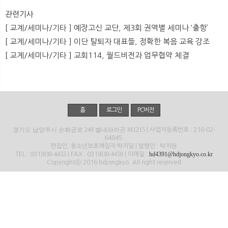
뉴
색
관련기사
[ 교계/세미나/기타 ] 예장고신 교단, 제3회 권역별 세미나 ‘출항’
[ 교계/세미나/기타 ] 이단 탈퇴자 대표들, 정확한 복음 교육 강조
[ 교계/세미나/기타 ] 교회114, 월드비전과 업무협약 체결
홈
로그인
PC버전
경기도 남양주시 순화궁로 249 별내파라곤 M1215
| 사업자등록번호 : 216-02-
64845
편집인, 청소년보호책임자:탁지일 | 발행인 : 탁지원
830-4455
830-4458
hd4391@hdjongkyo.co.kr
TEL : 031)
| FAX : 031)
| 이메일 :
Copyrightⓒ 2016 hdjongkyo. All right reserved