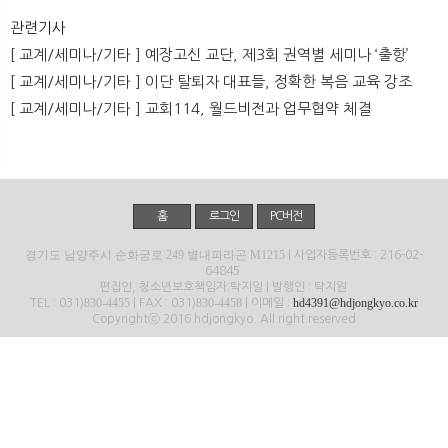
뉴
색
관련기사
[ 교계/세미나/기타 ] 예장고신 교단, 제3회 권역별 세미나 ‘출항’
[ 교계/세미나/기타 ] 이단 탈퇴자 대표들, 정확한 복음 교육 강조
[ 교계/세미나/기타 ] 교회114, 월드비전과 업무협약 체결
홈
로그인
PC버전
경기도 남양주시 순화궁로 249 별내파라곤 M1215
| 사업자등록번호 : 216-02-
64845
편집인, 청소년보호책임자:탁지일 | 발행인 : 탁지원
830-4455
830-4458
hd4391@hdjongkyo.co.kr
TEL : 031)
| FAX : 031)
| 이메일 :
Copyrightⓒ 2016 hdjongkyo. All right reserved