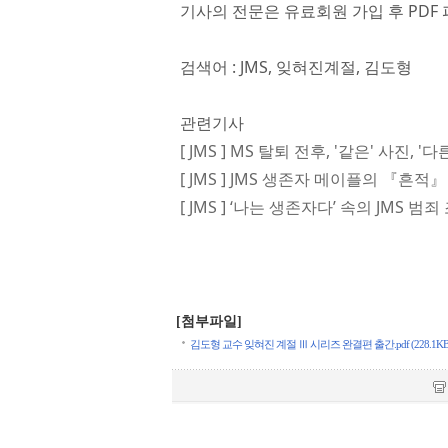
기사의 전문은 유료회원 가입 후 PDF 
검색어 : JMS, 잊혀진계절, 김도형
관련기사
[ JMS ] MS 탈퇴 전후, '같은' 사진, '다
[ JMS ] JMS 생존자 메이플의 『흔적』
[ JMS ] ‘나는 생존자다’ 속의 JMS 범
[첨부파일]
김도형 교수 잊혀진 계절 Ⅲ 시리즈 완결편 출간.pdf (228.1KB