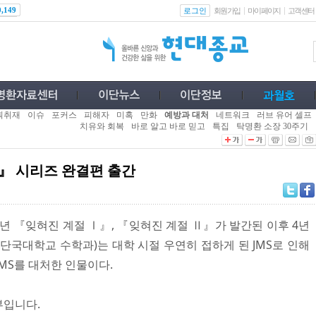
로그인
0,149
회원가입
마이페이지
고객센터
획취재
이슈
포커스
피해자
미혹
만화
예방과 대처
네트워크
러브 유어 셀프
치유와 회복
바로 알고 바로 믿고
특집
탁명환 소장 30주기
Ⅲ』 시리즈 완결편 출간
2년 『잊혀진 계절 Ⅰ』, 『잊혀진 계절 Ⅱ』가 발간된 이후 4년
단국대학교 수학과)는 대학 시절 우연히 접하게 된 JMS로 인해
MS를 대처한 인물이다.
부입니다.