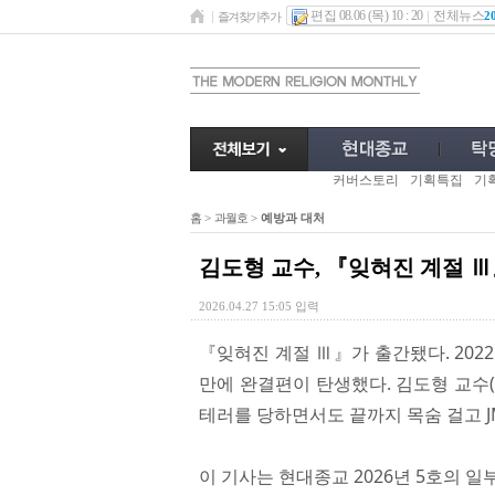
편집 08.06 (목) 10 : 20
전체뉴스
2
즐겨찾기추가
커버스토리
기획특집
기
홈
>
과월호
>
예방과 대처
김도형 교수, 『잊혀진 계절 
2026.04.27 15:05 입력
『잊혀진 계절 Ⅲ』가 출간됐다. 202
만에 완결편이 탄생했다. 김도형 교수(
테러를 당하면서도 끝까지 목숨 걸고 J
이 기사는 현대종교 2026년 5호의 일