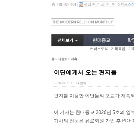
편집 08.07 (금) 10 : 34
전체뉴스
2
즐겨찾기추가
커버스토리
기획특집
기
홈
>
과월호
>
미혹
이단에게서 오는 편지들
2026.04.27 15:13 입력
편지를 이용한 이단들의 포교가 계속되
이 기사는 현대종교 2026년 5호의 일
기사의 전문은 유료회원 가입 후 PDF 