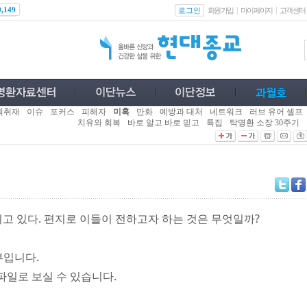
로그인
0,149
회원가입
마이페이지
고객센터
획취재
이슈
포커스
피해자
미혹
만화
예방과 대처
네트워크
러브 유어 셀프
치유와 회복
바로 알고 바로 믿고
특집
탁명환 소장 30주기
고 있다. 편지로 이들이 전하고자 하는 것은 무엇일까?
부입니다.
파일로 보실 수 있습니다.