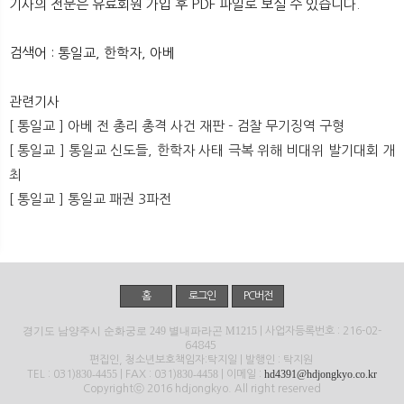
기사의 전문은 유료회원 가입 후 PDF 파일로 보실 수 있습니다.
뉴
색
검색어 : 통일교, 한학자, 아베
관련기사
[ 통일교 ] 아베 전 총리 총격 사건 재판 - 검찰 무기징역 구형
[ 통일교 ] 통일교 신도들, 한학자 사태 극복 위해 비대위 발기대회 개
최
[ 통일교 ] 통일교 패권 3파전
홈
로그인
PC버전
경기도 남양주시 순화궁로 249 별내파라곤 M1215
| 사업자등록번호 : 216-02-
64845
편집인, 청소년보호책임자:탁지일 | 발행인 : 탁지원
830-4455
830-4458
hd4391@hdjongkyo.co.kr
TEL : 031)
| FAX : 031)
| 이메일 :
Copyrightⓒ 2016 hdjongkyo. All right reserved