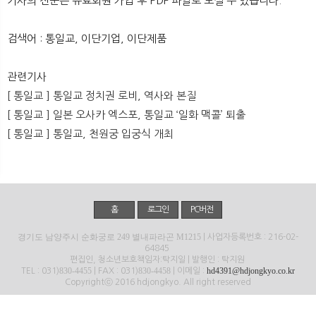
기사의 전문은 유료회원 가입 후 PDF 파일로 보실 수 있습니다.
뉴
색
검색어 : 통일교, 이단기업, 이단제품
관련기사
[ 통일교 ] 통일교 정치권 로비, 역사와 본질
[ 통일교 ] 일본 오사카 엑스포, 통일교 ‘일화 맥콜’ 퇴출
[ 통일교 ] 통일교, 천원궁 입궁식 개최
홈
로그인
PC버전
경기도 남양주시 순화궁로 249 별내파라곤 M1215
| 사업자등록번호 : 216-02-
64845
편집인, 청소년보호책임자:탁지일 | 발행인 : 탁지원
830-4455
830-4458
hd4391@hdjongkyo.co.kr
TEL : 031)
| FAX : 031)
| 이메일 :
Copyrightⓒ 2016 hdjongkyo. All right reserved