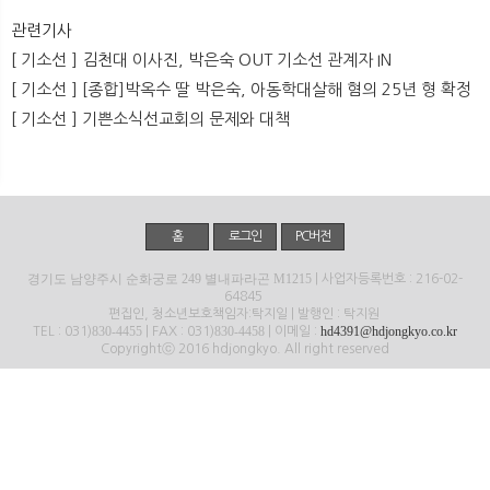
뉴
색
관련기사
[ 기소선 ] 김천대 이사진, 박은숙 OUT 기소선 관계자 IN
[ 기소선 ] [종합]박옥수 딸 박은숙, 아동학대살해 혐의 25년 형 확정
[ 기소선 ] 기쁜소식선교회의 문제와 대책
홈
로그인
PC버전
경기도 남양주시 순화궁로 249 별내파라곤 M1215
| 사업자등록번호 : 216-02-
64845
편집인, 청소년보호책임자:탁지일 | 발행인 : 탁지원
830-4455
830-4458
hd4391@hdjongkyo.co.kr
TEL : 031)
| FAX : 031)
| 이메일 :
Copyrightⓒ 2016 hdjongkyo. All right reserved