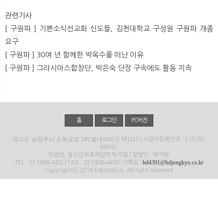
뉴
색
관련기사
[ 구원파 ] 기쁜소식선교회 신도들, 김천대학교 구성원 구원파 개종
요구
[ 구원파 ] 30여 년 함께한 박옥수를 떠난 이유
[ 구원파 ] 그라시아스합창단, 박은숙 단장 구속에도 활동 지속
홈
로그인
PC버전
경기도 남양주시 순화궁로 249 별내파라곤 M1215
| 사업자등록번호 : 216-02-
64845
편집인, 청소년보호책임자:탁지일 | 발행인 : 탁지원
830-4455
830-4458
hd4391@hdjongkyo.co.kr
TEL : 031)
| FAX : 031)
| 이메일 :
Copyrightⓒ 2016 hdjongkyo. All right reserved