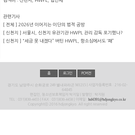
검색어 : 신천지, HWPL, 법인세
뉴
색
관련기사
[ 전체 ] 2026년 이어지는 이단의 법적 공방
[ 신천지 ] 서울시, 신천지 유관기관 HWPL 관리 감독 포기했나?
[ 신천지 ] “세금 못 내겠다” 버틴 HWPL, 항소심에서도 ‘패’’
홈
로그인
PC버전
경기도 남양주시 순화궁로 249 별내파라곤 M1215
| 사업자등록번호 : 216-02-
64845
편집인, 청소년보호책임자:탁지일 | 발행인 : 탁지원
830-4455
830-4458
hd4391@hdjongkyo.co.kr
TEL : 031)
| FAX : 031)
| 이메일 :
Copyrightⓒ 2016 hdjongkyo. All right reserved