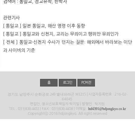
검색어 : 통일교, 정교유착, 한학자
뉴
색
관련기사
[ 통일교 ] 일본 통일교, 해산 명령 이후 동향
[ 통일교 ] 통일교와 신천지, 교리는 무죄이고 행위만 유죄인가
[ 전체 ] 통일교·신천지 수사가 던지는 질문: 해외에서 바라보는 이단
과 사이비의 기준
홈
로그인
PC버전
경기도 남양주시 순화궁로 249 별내파라곤 M1215
| 사업자등록번호 : 216-02-
64845
편집인, 청소년보호책임자:탁지일 | 발행인 : 탁지원
830-4455
830-4458
hd4391@hdjongkyo.co.kr
TEL : 031)
| FAX : 031)
| 이메일 :
Copyrightⓒ 2016 hdjongkyo. All right reserved