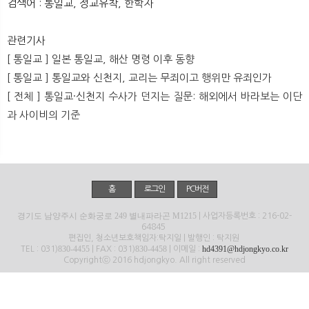
검색어 : 통일교, 정교유착, 한학자
뉴
색
관련기사
[ 통일교 ] 일본 통일교, 해산 명령 이후 동향
[ 통일교 ] 통일교와 신천지, 교리는 무죄이고 행위만 유죄인가
[ 전체 ] 통일교·신천지 수사가 던지는 질문: 해외에서 바라보는 이단
과 사이비의 기준
홈
로그인
PC버전
경기도 남양주시 순화궁로 249 별내파라곤 M1215
| 사업자등록번호 : 216-02-
64845
편집인, 청소년보호책임자:탁지일 | 발행인 : 탁지원
830-4455
830-4458
hd4391@hdjongkyo.co.kr
TEL : 031)
| FAX : 031)
| 이메일 :
Copyrightⓒ 2016 hdjongkyo. All right reserved