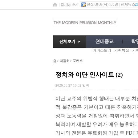
편집 08.06 (목) 10 : 20
전체뉴스
2
즐겨찾기추가
커버스토리
기획특집
기
홈
>
과월호
>
포커스
정치와 이단 인사이트 (2)
2026.05.27 10:52 입력
이단 교주의 위법적 행태는 대부분 치
적 불감증은 기본이고 때론 잔혹하기
성과 노동력을 거침없이 착취하면서 헌
복적이며 재발할 우려가 매우 농후하다
기사의 전문은 유료회원 가입 후 PDF 