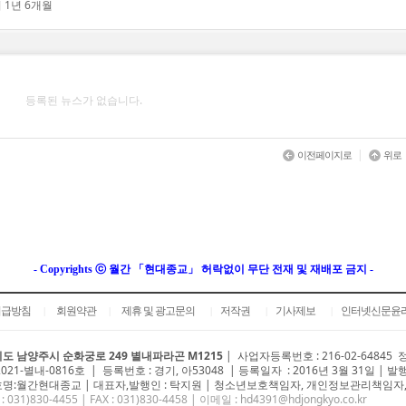
 1년 6개월
등록된 뉴스가 없습니다.
|
이전페이지로
위로
- Copyrights ⓒ 월간 「현대종교」 허락없이 무단 전재 및 재배포 금지 -
취급방침
회원약관
제휴 및 광고문의
저작권
기사제보
인터넷신문윤
|
|
|
|
|
도 남양주시 순화궁로 249 별내파라곤 M1215
|
사업자등록번호 : 216-02-64845
2021-별내-0816호 | 등록번호 : 경기, 아53048 | 등록일자 : 2016년 3월 31일 | 발
명:월간현대종교 | 대표자,발행인 : 탁지원 | 청소년보호책임자, 개인정보관리책임자,
 : 031)
830-4455
| FAX : 031)830-4458 | 이메일 :
hd4391@hdjongkyo.co.kr