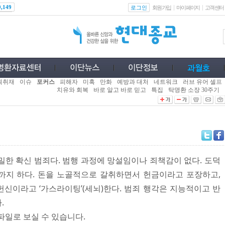
로그인
0,149
회원가입
마이페이지
고객센터
획취재
이슈
포커스
피해자
미혹
만화
예방과 대처
네트워크
러브 유어 셀프
치유와 회복
바로 알고 바로 믿고
특집
탁명환 소장 30주기
밀한 확신 범죄다. 범행 과정에 망설임이나 죄책감이 없다. 도덕
까지 하다. 돈을 노골적으로 갈취하면서 헌금이라고 포장하고,
신이라고 ‘가스라이팅’(세뇌)한다. 범죄 행각은 지능적이고 반
.
파일로 보실 수 있습니다.