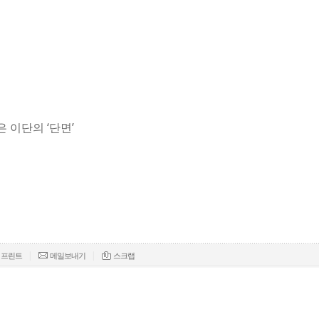
은 이단의 ‘단면’
|
|
프린트
메일보내기
스크랩