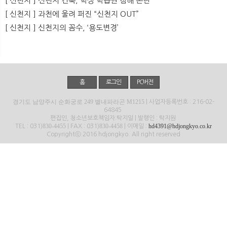
[ 신천지 ] 신천지 건축, 학생 학습권 침해 논란’
뉴
색
[ 신천지 ] 과천에 울려 퍼진 “신천지 OUT”
[ 신천지 ] 신천지의 꼼수, ‘용도변경’
홈
로그인
PC버전
경기도 남양주시 순화궁로 249 별내파라곤 M1215
| 사업자등록번호 : 216-02-
64845
편집인, 청소년보호책임자:탁지일 | 발행인 : 탁지원
830-4455
830-4458
hd4391@hdjongkyo.co.kr
TEL : 031)
| FAX : 031)
| 이메일 :
Copyrightⓒ 2016 hdjongkyo. All right reserved